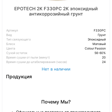
EPOTECH 2K F330PC 2К эпоксидный
антикоррозийный грунт
Артикул
F330PC
Вид
Грунт
Тип связующего
Эпоксидный
Блеск
Матовый
Цвета
Colour Passion
Сухой остаток
56-60%
Время сушки от пыли (минут)
20
Время сушки до штабелирования (часов)
24
Нет в наличии
Продукция
Почему Мы?