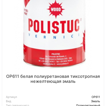
OP611 белая полиуретановая тиксотропная
нежелтеющая эмаль
Артикул
OP611
Вид
Эмаль
Тип связующего
Полиуретановый